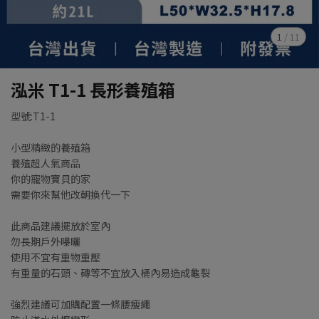
1
/
11
泓米 T1-1 長形養殖箱
型號:T1-1
小型精緻的養殖箱
養殖超人氣商品
你的寵物寶貝的家
需要你來幫他改朝換代一下
此商品建議擺放於室內
勿長期戶外曝曬
使用不宜有重物重壓
有重量的石頭、磚等不宜放入桶內易造成龜裂
強烈建議可加購配置一條腰瘦繩