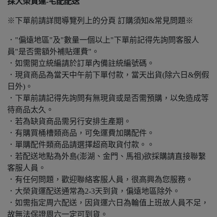
採大榮貨運-宅配配送
※下單前請詳閱導覽列上的分頁 訂購須知&常見問題※
．"偏遠地區"及"數量一個以上"下單前記得先詢問客服人
員"是否需額外補貼運費"。
．如需開立統編請於訂單內備註統編號碼。
．現貨商品為當天中午前下單付款，當天出貨(除六日&例假
日外)。
．下單前請記得先詢問有無現貨或是否需預購，以免造成等
待商品太久。
．若為缺貨商品需另行安排生產期。
．有購買桶槽類商品，可免運費加購配件。
．單購配件類商品請選擇超商取貨付款。。
．若配送地點為外島(澎湖、金門、馬祖)欲採購請直接聯繫
客服人員。
．有任何問題，歡迎聯絡客服人員，很高興為您服務。
．大榮貨運配送通常為2-3天到貨，偏遠地區除外。
．如需指定周六配送，因貨運六日為輪值上班故人員不足，
故無法保證周六一定可到貨。