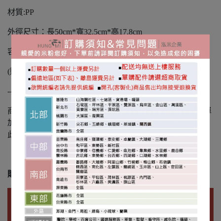
材質:PP
外徑尺寸：長50cm*寬32.5cm*高17.8cm
容量:約21公升
(貼心提醒:尺寸僅供參考，以實際成品為主，誤差值±3%)
----
商品選項"加購腰瘦繩一條"僅供有購買桶槽商品同一筆訂單
加購
此選項僅為加購腰瘦繩不含養殖桶
購買前請詳閱退換貨須知