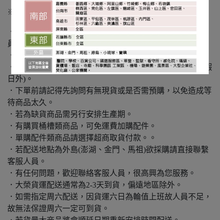
※下單前請詳閱導覽列上的分頁 訂購須知&常見問題※
．"偏遠地區"及"數量一個以上"下單前記得先詢問客服人
員"是否需額外補貼運費"。
．如需開立統編請於訂單內備註統編號碼。
．現貨商品為當天中午前下單付款，當天出貨(除六日&例假
日外)。
．下單前請記得先詢問有無現貨或是否需預購，以免造成等
待商品太久。
．若為缺貨商品需另行安排生產期。
．有購買桶槽類商品，可免運費加購配件。
．單購配件類商品請選擇超商取貨付款。。
．若配送地點為外島(澎湖、金門、馬祖)欲採購請直接聯繫
客服人員。
．有任何問題，歡迎聯絡客服人員，很高興為您服務。
．大榮貨運配送通常為2-3天到貨，偏遠地區除外。
．如需指定周六配送，因貨運六日為輪值上班故人員不足，
故無法保證周六一定可到貨。