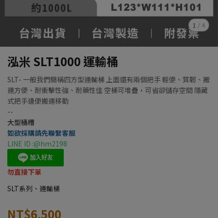
1
/
4
泓米 SLT1000 運輸桶
SLT- 一般我們簡稱四方型運輸桶 上面還有兩個把手 輕便、質韌、搬
運方便、耐衝擊性強、耐藥性佳 空桶可堆疊，可省卻儲存空間 隱藏
式把手邊便搬運移動
--
大型桶槽
如欲採購請先聯繫客服
LINE ID :@hm2198
勿直接下單
SLT系列、運輸桶
NT$6,500