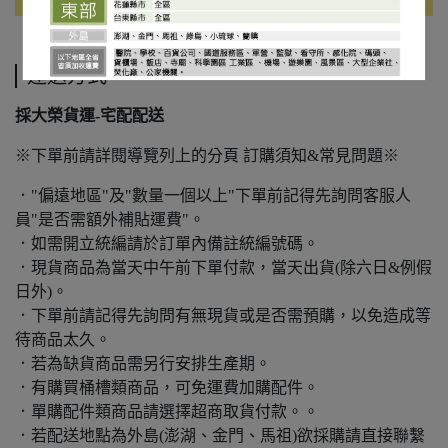
運送方式
採大榮貨運-宅配配送
※下單前請詳閱導覽列上的分頁 訂購須知&常見問題※
．"偏遠地區"及"數量一個以上"下單前記得先詢問客服人
員"是否需額外補貼運費"。
．如需開立統編請於訂單內備註統編號碼。
．現貨商品為當天中午前下單付款，當天出貨(除六日&例假
日外)。
．下單前請記得先詢問有無現貨或是否需預購，以免造成等
待商品太久。
．若為缺貨商品需另行安排生產期。
．有購買桶槽類商品，可免運費加購配件。
．單購配件類商品請選擇超商取貨付款。。
．若配送地點為外島(澎湖、金門、馬祖)欲採購請直接聯繫