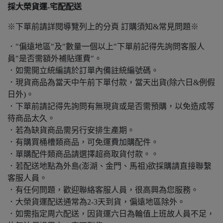
採大榮貨運-宅配配送
※下單前請詳閱導覽列上的分頁 訂購須知&常見問題※
．"偏遠地區"及"數量一個以上"下單前記得先詢問客服人
員"是否需額外補貼運費"。
．如需開立統編請於訂單內備註統編號碼。
．現貨商品為當天中午前下單付款，當天出貨(除六日&例假
日外)。
．下單前請記得先詢問有無現貨或是否需預購，以免造成等
待商品太久。
．若為缺貨商品需另行安排生產期。
．有購買桶槽類商品，可免運費加購配件。
．單購配件類商品請選擇超商取貨付款。。
．若配送地點為外島(澎湖、金門、馬祖)欲採購請直接聯繫
客服人員。
．有任何問題，歡迎聯絡客服人員，很高興為您服務。
．大榮貨運配送通常為2-3天到貨，偏遠地區除外。
．如需指定周六配送，因貨運六日為輪值上班故人員不足，