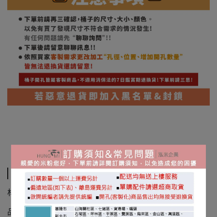
規格說明
材質:PE聚乙烯製造(可耐酸鹼)
品 名：KT-70L