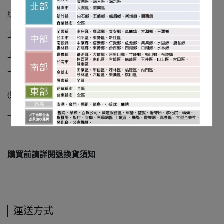
總 高 度：32CM
上部內徑：61x42.2CM
上部外徑：67x48.6CM
下部外徑：56x37.2CM
(貼心提醒:尺寸僅供參考，以實際成品為主，誤差值±3%)
-----
購買前請詳閱退換貨須知
運送方式