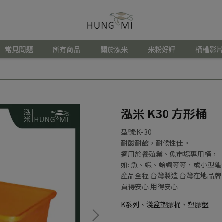
常見問題
所有商品
關於泓米
米粉好評
桶槽影片
泓米 K30 方形桶
型號:K-30
耐酸耐鹼，耐候性佳。
適用於養殖業、魚市場專用桶，
如: 魚、蝦、蛤蠣等等，或小型
產品全程 台灣製造 台灣在地品牌
買得安心 用得安心
K系列、淺盆塑膠桶、塑膠盤