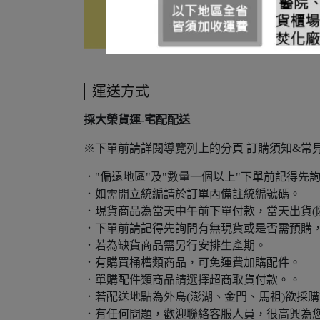
運送方式
採大榮貨運-宅配配送
※下單前請詳閱導覽列上的分頁 訂購須知&常
．"偏遠地區"及"數量一個以上"下單前記得先
．如需開立統編請於訂單內備註統編號碼。
．現貨商品為當天中午前下單付款，當天出貨(
．下單前請記得先詢問有無現貨或是否需預購
．若為缺貨商品需另行安排生產期。
．有購買桶槽類商品，可免運費加購配件。
．單購配件類商品請選擇超商取貨付款。。
．若配送地點為外島(澎湖、金門、馬祖)欲採
．有任何問題，歡迎聯絡客服人員，很高興為