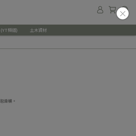
(YT頻道)
土木資材
龜泡澡桶。