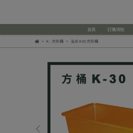
首頁
訂購須知
K - 方形桶
泓米 K30 方形桶