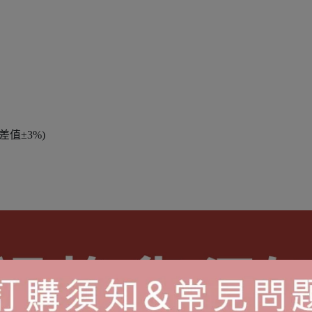
值±3%)