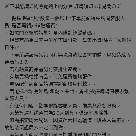
※下單前請詳閱導覽列上的分頁 訂購須知&常見問題※
．"偏遠地區"及"數量一個以上"下單前記得先詢問客服人
員"是否需額外補貼運費"。
．如需開立統編請於訂單內備註統編號碼。
．現貨商品為當天中午前下單付款，當天出貨(除六日&例假
日外)。
．下單前請記得先詢問有無現貨或是否需預購，以免造成等
待商品太久。
．若為缺貨商品需另行安排生產期。
．有購買桶槽類商品，可免運費加購配件。
．單購配件類商品請選擇超商取貨付款。。
．若配送地點為外島(澎湖、金門、馬祖)欲採購請直接聯繫
客服人員。
．有任何問題，歡迎聯絡客服人員，很高興為您服務。
．大榮貨運配送通常為2-3天到貨，偏遠地區除外。
．如需指定周六配送，因貨運六日為輪值上班故人員不足，
故無法保證周六一定可到貨。
．若貨量大商品將會順延日期重新安排時間配送。