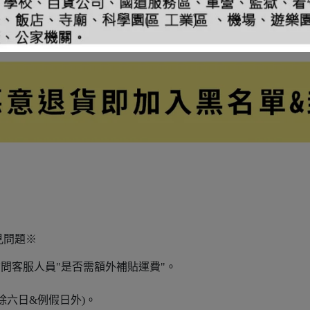
見問題※
詢問客服人員"是否需額外補貼運費"。
除六日&例假日外)。