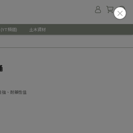
(YT頻道)
土木資材
桶
性強、耐藥性佳