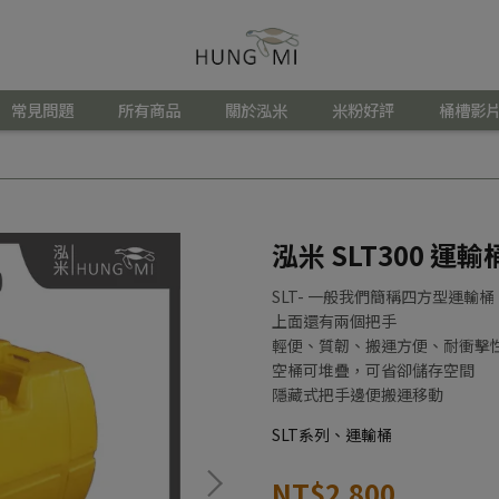
常見問題
所有商品
關於泓米
米粉好評
桶槽影片
泓米 SLT300 運輸
SLT- 一般我們簡稱四方型運輸桶
上面還有兩個把手
輕便、質韌、搬運方便、耐衝擊
空桶可堆疊，可省卻儲存空間
隱藏式把手邊便搬運移動
SLT系列、運輸桶
NT$2,800