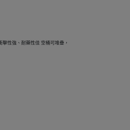
衝擊性強、耐藥性佳 空桶可堆疊，